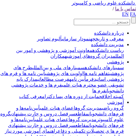
انشکده علوم ریاضی و کامپیوتر
اس با ما
/
EN
F
درباره دانشکده
معرفی و تاریخچه
نمودار سازمانی
آلبوم تصاویر
مدیریت دانشکده
ریاست دانشکده
معاونت آموزشی و پژوهشی و امور بین
الملل
مدیران گروه‌های آموزشی
همکاران
پژوهشی
سمینارهای دانشکده
سمینارهای ملی و بین‌المللی
طرح های
پژوهشی
تفاهم نامه ها
اولویت های پژوهشی
آیین نامه ها و فرم های
پژوهشی اساتید
فرم
آیین نامه
فرصت مطالعاتی
مدارک پایه
تشویقی عضو محترم هیات علمی
فرم ها و خدمات پژوهشی
دانشجویان
فرم ها
کمیته اخلاق
حمایت از دوره های پسا دکترا
معرفی کتاب
آموزشی
گروه ریاضی
مدیریت گروه
اعضای هیات علمی
آیین‌نامه‌ها و
فرم‌های دانشجویان
مقاطع
سرفصل دروس و چارت پیشنهادی
گروه
علوم کامپیوتر
مدیریت گروه
اعضای هیات علمی
آیین‌نامه‌ها و
فرم‌های دانشجویان
مقاطع
سرفصل دروس و چارت پیشنهادی
فرم ها ی تحصیلات تکمیلی و دفاع
راهنمای آموزشی مورد نیاز