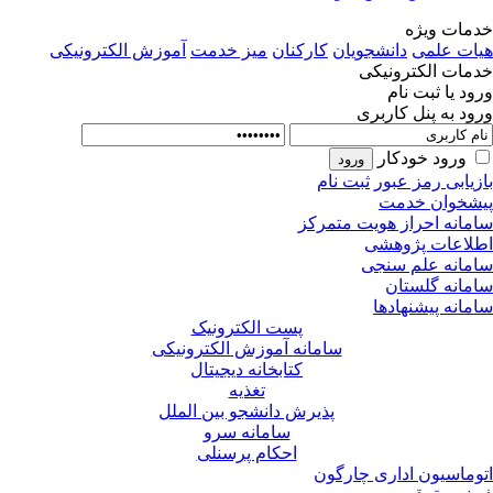
مات ویژه
ات علمی
دانشجویان
کارکنان
میز خدمت
آموزش الکترونیکی
مات الکترونیکی
ود یا ثبت نام
ود به پنل کاربری
ورود خودکار
زیابی رمز عبور
ثبت نام
شخوان خدمت
مانه احراز هویت متمرکز
لاعات پژوهشی
مانه علم سنجی
مانه گلستان
مانه پیشنهادها
پست الکترونیک
سامانه آموزش الکترونیکی
کتابخانه دیجیتال
تغذیه
پذیرش دانشجو بین الملل
سامانه سرو
احکام پرسنلی
وماسیون اداری چارگون