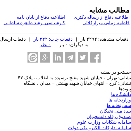
طالب مشابه
طلاعیه دفاع از رساله دکتری
اطلاعیه دفاع از پایان نامه
اطمه زمانی میرارکلائی
کارشناسی ارشد طاهره سلطانی
فعات مشاهده: ۴۲۹۲ بار |
دفعات چاپ: ۲۴۲ بار
| دفعات ارسال
به دیگران: ۰ بار |
۰ نظر
تجو در نقشه
انی: تهران - خیابان شهید مفتح نرسیده به انقلاب - پلاک ۴۳
انی: کرج – انتهای خیابان شهید بهشتی – میدان دانشگاه
وندها
نشگاه ها
ارتخانه ها
ارتخانه ها
یاد ملی نخبگان
دوق رفاه دانشجویان
مانه شکایات وزارت علوم
مانه تدارکات الکترونیکی دولت