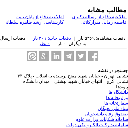
طالب مشابه
طلاعیه دفاع از رساله دکتری
اطلاعیه دفاع از پایان نامه
اطمه زمانی میرارکلائی
کارشناسی ارشد طاهره سلطانی
فعات مشاهده: ۵۴۶۹ بار |
دفعات چاپ: ۳۰۱ بار
| دفعات ارسال
به دیگران: ۰ بار |
۰ نظر
تجو در نقشه
انی: تهران - خیابان شهید مفتح نرسیده به انقلاب - پلاک ۴۳
انی: کرج – انتهای خیابان شهید بهشتی – میدان دانشگاه
وندها
نشگاه ها
ارتخانه ها
ارتخانه ها
یاد ملی نخبگان
دوق رفاه دانشجویان
مانه شکایات وزارت علوم
مانه تدارکات الکترونیکی دولت