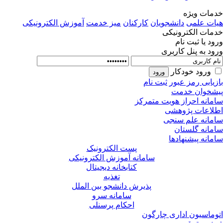
مات ویژه
ات علمی
دانشجویان
کارکنان
میز خدمت
آموزش الکترونیکی
مات الکترونیکی
ود یا ثبت نام
ود به پنل کاربری
ورود خودکار
زیابی رمز عبور
ثبت نام
شخوان خدمت
مانه احراز هویت متمرکز
لاعات پژوهشی
مانه علم سنجی
مانه گلستان
مانه پیشنهادها
پست الکترونیک
سامانه آموزش الکترونیکی
کتابخانه دیجیتال
تغذیه
پذیرش دانشجو بین الملل
سامانه سرو
احکام پرسنلی
وماسیون اداری چارگون