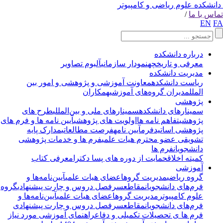
انشکده علوم ریاضی و کامپیوتر
اس با ما
/
EN
F
درباره دانشکده
معرفی و تاریخچه
نمودار سازمانی
آلبوم تصاویر
مدیریت دانشکده
ریاست دانشکده
معاونت آموزشی و پژوهشی و امور بین
الملل
مدیران گروه‌های آموزشی
همکاران
پژوهشی
سمینارهای دانشکده
سمینارهای ملی و بین‌المللی
طرح های
پژوهشی
تفاهم نامه ها
اولویت های پژوهشی
آیین نامه ها و فرم های
پژوهشی اساتید
فرم
آیین نامه
فرصت مطالعاتی
مدارک پایه
تشویقی عضو محترم هیات علمی
فرم ها و خدمات پژوهشی
دانشجویان
فرم ها
کمیته اخلاق
حمایت از دوره های پسا دکترا
معرفی کتاب
آموزشی
گروه ریاضی
مدیریت گروه
اعضای هیات علمی
آیین‌نامه‌ها و
فرم‌های دانشجویان
مقاطع
سرفصل دروس و چارت پیشنهادی
گروه
علوم کامپیوتر
مدیریت گروه
اعضای هیات علمی
آیین‌نامه‌ها و
فرم‌های دانشجویان
مقاطع
سرفصل دروس و چارت پیشنهادی
فرم ها ی تحصیلات تکمیلی و دفاع
راهنمای آموزشی مورد نیاز