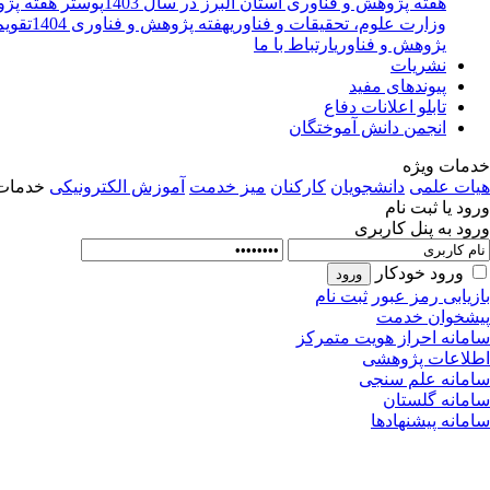
هفته پژوهش و فناوری استان البرز در سال 1403
پوستر هفته پژوه
وزارت علوم، تحقیقات و فناوری
هفته پژوهش و فناوری 1404
تقویم
یژوهش و فناوری
ارتباط با ما
نشریات
پیوندهای مفید
تابلو اعلانات دفاع
انجمن دانش آموختگان
خدمات ویژه
هیات علمی
دانشجویان
کارکنان
میز خدمت
آموزش الکترونیکی
خدمات 
ورود یا ثبت نام
ورود به پنل کاربری
ورود خودکار
بازیابی رمز عبور
ثبت نام
پیشخوان خدمت
سامانه احراز هویت متمرکز
اطلاعات پژوهشی
سامانه علم سنجی
سامانه گلستان
سامانه پیشنهادها