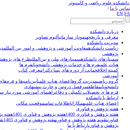
دانشکده علوم ریاضی و کامپیوتر
تماس با ما
/
EN
FA
درباره دانشکده
معرفی و تاریخچه
نمودار سازمانی
آلبوم تصاویر
مدیریت دانشکده
ریاست دانشکده
معاونت آموزشی و پژوهشی و امور بین الملل
مدی
پژوهشی
سمینارهای دانشکده
سمینارهای ملی و بین‌المللی
طرح های پژوهشی
هیات علمی
فرم ها و خدمات پژوهشی دانشجویان
فرم ها
کمیته اخلاق
حمایت از دوره های پسا دکترا
معرفی کتاب
آموزشی
گروه ریاضی
مدیریت گروه
اعضای هیات علمی
آیین‌نامه‌ها و فرم‌های
دانشجویان
مقاطع
سرفصل دروس و چارت پیشنهادی
فرم ها ی تحصیلات تکمیلی و دفاع
راهنمای آموزشی مورد نیاز سا
ارتباط با دانشکده
اعضای هیات علمی
همکاران
اطلاعات تماس
موقعیت مکانی
هفته پژوهش و فناوری
هفته پژوهش و فناوری 1400
هفته پژوهش و فناوری 1401
هفته پژو
فناوری
تقویم هفته پژوهش و فناوری
هفته پژوهش و فناوری 1403
تق
پژوهش و فناوری
ارتباط با ما