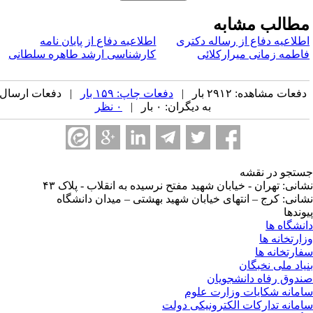
طالب مشابه
طلاعیه دفاع از رساله دکتری
اطلاعیه دفاع از پایان نامه
اطمه زمانی میرارکلائی
کارشناسی ارشد طاهره سلطانی
فعات مشاهده: ۲۹۱۲ بار |
دفعات چاپ: ۱۵۹ بار
| دفعات ارسال
به دیگران: ۰ بار |
۰ نظر
تجو در نقشه
انی: تهران - خیابان شهید مفتح نرسیده به انقلاب - پلاک ۴۳
انی: کرج – انتهای خیابان شهید بهشتی – میدان دانشگاه
وندها
نشگاه ها
ارتخانه ها
ارتخانه ها
یاد ملی نخبگان
دوق رفاه دانشجویان
مانه شکایات وزارت علوم
مانه تدارکات الکترونیکی دولت