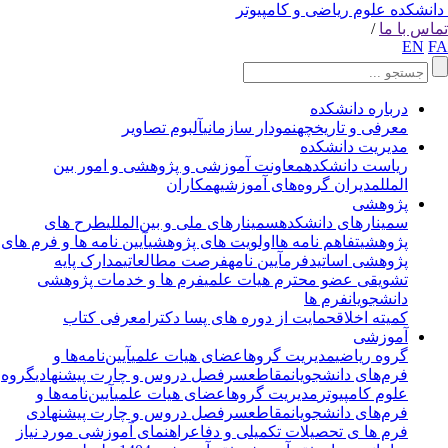
انشکده علوم ریاضی و کامپیوتر
اس با ما
/
EN
F
درباره دانشکده
معرفی و تاریخچه
نمودار سازمانی
آلبوم تصاویر
مدیریت دانشکده
ریاست دانشکده
معاونت آموزشی و پژوهشی و امور بین
الملل
مدیران گروه‌های آموزشی
همکاران
پژوهشی
سمینارهای دانشکده
سمینارهای ملی و بین‌المللی
طرح های
پژوهشی
تفاهم نامه ها
اولویت های پژوهشی
آیین نامه ها و فرم های
پژوهشی اساتید
فرم
آیین نامه
فرصت مطالعاتی
مدارک پایه
تشویقی عضو محترم هیات علمی
فرم ها و خدمات پژوهشی
دانشجویان
فرم ها
کمیته اخلاق
حمایت از دوره های پسا دکترا
معرفی کتاب
آموزشی
گروه ریاضی
مدیریت گروه
اعضای هیات علمی
آیین‌نامه‌ها و
فرم‌های دانشجویان
مقاطع
سرفصل دروس و چارت پیشنهادی
گروه
علوم کامپیوتر
مدیریت گروه
اعضای هیات علمی
آیین‌نامه‌ها و
فرم‌های دانشجویان
مقاطع
سرفصل دروس و چارت پیشنهادی
فرم ها ی تحصیلات تکمیلی و دفاع
راهنمای آموزشی مورد نیاز