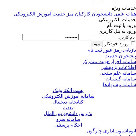
مات ویژه
ات علمی
دانشجویان
کارکنان
میز خدمت
آموزش الکترونیکی
مات الکترونیکی
ود یا ثبت نام
ود به پنل کاربری
ورود خودکار
زیابی رمز عبور
ثبت نام
شخوان خدمت
مانه احراز هویت متمرکز
لاعات پژوهشی
مانه علم سنجی
مانه گلستان
مانه پیشنهادها
پست الکترونیک
سامانه آموزش الکترونیکی
کتابخانه دیجیتال
تغذیه
پذیرش دانشجو بین الملل
سامانه سرو
احکام پرسنلی
وماسیون اداری چارگون