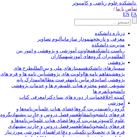
انشکده علوم ریاضی و کامپیوتر
اس با ما
/
EN
F
درباره دانشکده
معرفی و تاریخچه
نمودار سازمانی
آلبوم تصاویر
مدیریت دانشکده
ریاست دانشکده
معاونت آموزشی و پژوهشی و امور بین
الملل
مدیران گروه‌های آموزشی
همکاران
پژوهشی
سمینارهای دانشکده
سمینارهای ملی و بین‌المللی
طرح های
پژوهشی
تفاهم نامه ها
اولویت های پژوهشی
آیین نامه ها و فرم های
پژوهشی اساتید
فرم
آیین نامه
فرصت مطالعاتی
مدارک پایه
تشویقی عضو محترم هیات علمی
فرم ها و خدمات پژوهشی
دانشجویان
فرم ها
کمیته اخلاق
حمایت از دوره های پسا دکترا
معرفی کتاب
آموزشی
گروه ریاضی
مدیریت گروه
اعضای هیات علمی
آیین‌نامه‌ها و
فرم‌های دانشجویان
مقاطع
سرفصل دروس و چارت پیشنهادی
گروه
علوم کامپیوتر
مدیریت گروه
اعضای هیات علمی
آیین‌نامه‌ها و
فرم‌های دانشجویان
مقاطع
سرفصل دروس و چارت پیشنهادی
فرم ها ی تحصیلات تکمیلی و دفاع
راهنمای آموزشی مورد نیاز