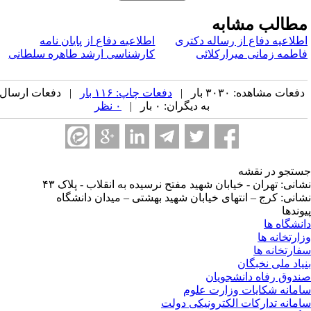
طالب مشابه
طلاعیه دفاع از رساله دکتری
اطلاعیه دفاع از پایان نامه
اطمه زمانی میرارکلائی
کارشناسی ارشد طاهره سلطانی
فعات مشاهده: ۳۰۳۰ بار |
دفعات چاپ: ۱۱۶ بار
| دفعات ارسال
به دیگران: ۰ بار |
۰ نظر
تجو در نقشه
انی: تهران - خیابان شهید مفتح نرسیده به انقلاب - پلاک ۴۳
انی: کرج – انتهای خیابان شهید بهشتی – میدان دانشگاه
وندها
نشگاه ها
ارتخانه ها
ارتخانه ها
یاد ملی نخبگان
دوق رفاه دانشجویان
مانه شکایات وزارت علوم
مانه تدارکات الکترونیکی دولت