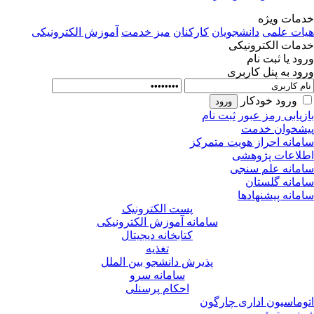
مات ویژه
ات علمی
دانشجویان
کارکنان
میز خدمت
آموزش الکترونیکی
مات الکترونیکی
ود یا ثبت نام
ود به پنل کاربری
ورود خودکار
زیابی رمز عبور
ثبت نام
شخوان خدمت
مانه احراز هویت متمرکز
لاعات پژوهشی
مانه علم سنجی
مانه گلستان
مانه پیشنهادها
پست الکترونیک
سامانه آموزش الکترونیکی
کتابخانه دیجیتال
تغذیه
پذیرش دانشجو بین الملل
سامانه سرو
احکام پرسنلی
وماسیون اداری چارگون