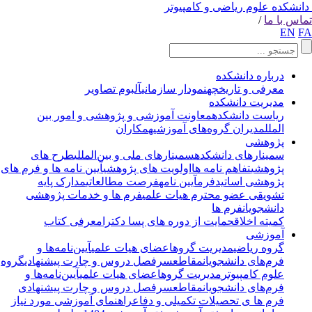
انشکده علوم ریاضی و کامپیوتر
اس با ما
/
EN
F
درباره دانشکده
معرفی و تاریخچه
نمودار سازمانی
آلبوم تصاویر
مدیریت دانشکده
ریاست دانشکده
معاونت آموزشی و پژوهشی و امور بین
الملل
مدیران گروه‌های آموزشی
همکاران
پژوهشی
سمینارهای دانشکده
سمینارهای ملی و بین‌المللی
طرح های
پژوهشی
تفاهم نامه ها
اولویت های پژوهشی
آیین نامه ها و فرم های
پژوهشی اساتید
فرم
آیین نامه
فرصت مطالعاتی
مدارک پایه
تشویقی عضو محترم هیات علمی
فرم ها و خدمات پژوهشی
دانشجویان
فرم ها
کمیته اخلاق
حمایت از دوره های پسا دکترا
معرفی کتاب
آموزشی
گروه ریاضی
مدیریت گروه
اعضای هیات علمی
آیین‌نامه‌ها و
فرم‌های دانشجویان
مقاطع
سرفصل دروس و چارت پیشنهادی
گروه
علوم کامپیوتر
مدیریت گروه
اعضای هیات علمی
آیین‌نامه‌ها و
فرم‌های دانشجویان
مقاطع
سرفصل دروس و چارت پیشنهادی
فرم ها ی تحصیلات تکمیلی و دفاع
راهنمای آموزشی مورد نیاز