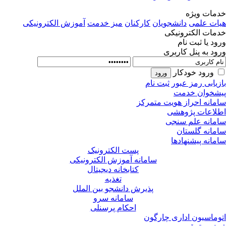
مات ویژه
ات علمی
دانشجویان
کارکنان
میز خدمت
آموزش الکترونیکی
مات الکترونیکی
ود یا ثبت نام
ود به پنل کاربری
ورود خودکار
زیابی رمز عبور
ثبت نام
شخوان خدمت
مانه احراز هویت متمرکز
لاعات پژوهشی
مانه علم سنجی
مانه گلستان
مانه پیشنهادها
پست الکترونیک
سامانه آموزش الکترونیکی
کتابخانه دیجیتال
تغذیه
پذیرش دانشجو بین الملل
سامانه سرو
احکام پرسنلی
وماسیون اداری چارگون