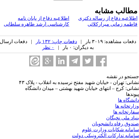
طالب مشابه
طلاعیه دفاع از رساله دکتری
اطلاعیه دفاع از پایان نامه
اطمه زمانی میرارکلائی
کارشناسی ارشد طاهره سلطانی
فعات مشاهده: ۳۰۱۹ بار |
دفعات چاپ: ۱۳۲ بار
| دفعات ارسال
به دیگران: ۰ بار |
۰ نظر
تجو در نقشه
انی: تهران - خیابان شهید مفتح نرسیده به انقلاب - پلاک ۴۳
انی: کرج – انتهای خیابان شهید بهشتی – میدان دانشگاه
وندها
نشگاه ها
ارتخانه ها
ارتخانه ها
یاد ملی نخبگان
دوق رفاه دانشجویان
مانه شکایات وزارت علوم
مانه تدارکات الکترونیکی دولت