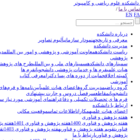
دانشکده علوم ریاضی و کامپیوتر
تماس با ما
/
EN
FA
درباره دانشکده
معرفی و تاریخچه
نمودار سازمانی
آلبوم تصاویر
مدیریت دانشکده
ریاست دانشکده
معاونت آموزشی و پژوهشی و امور بین الملل
مدی
پژوهشی
سمینارهای دانشکده
سمینارهای ملی و بین‌المللی
طرح های پژوهشی
هیات علمی
فرم ها و خدمات پژوهشی دانشجویان
فرم ها
کمیته اخلاق
حمایت از دوره های پسا دکترا
معرفی کتاب
آموزشی
گروه ریاضی
مدیریت گروه
اعضای هیات علمی
آیین‌نامه‌ها و فرم‌های
دانشجویان
مقاطع
سرفصل دروس و چارت پیشنهادی
فرم ها ی تحصیلات تکمیلی و دفاع
راهنمای آموزشی مورد نیاز سا
ارتباط با دانشکده
اعضای هیات علمی
همکاران
اطلاعات تماس
موقعیت مکانی
هفته پژوهش و فناوری
هفته پژوهش و فناوری 1400
هفته پژوهش و فناوری 1401
هفته پژو
فناوری
تقویم هفته پژوهش و فناوری
هفته پژوهش و فناوری 1403
تق
پژوهش و فناوری
ارتباط با ما