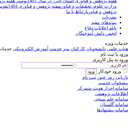
هفته پژوهش و فناوری استان البرز در سال 1403
پوستر هفته پژوه
وزارت علوم، تحقیقات و فناوری
هفته پژوهش و فناوری 1404
تقویم
یژوهش و فناوری
ارتباط با ما
نشریات
پیوندهای مفید
تابلو اعلانات دفاع
انجمن دانش آموختگان
خدمات ویژه
هیات علمی
دانشجویان
کارکنان
میز خدمت
آموزش الکترونیکی
خدمات 
ورود یا ثبت نام
ورود به پنل کاربری
ورود خودکار
بازیابی رمز عبور
ثبت نام
پیشخوان خدمت
سامانه احراز هویت متمرکز
اطلاعات پژوهشی
سامانه علم سنجی
سامانه گلستان
سامانه پیشنهادها