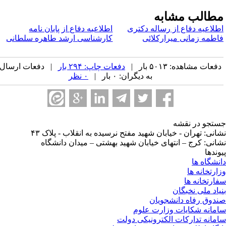
طالب مشابه
طلاعیه دفاع از رساله دکتری
اطلاعیه دفاع از پایان نامه
اطمه زمانی میرارکلائی
کارشناسی ارشد طاهره سلطانی
فعات مشاهده: ۵۰۱۳ بار |
دفعات چاپ: ۲۹۴ بار
| دفعات ارسال
به دیگران: ۰ بار |
۰ نظر
تجو در نقشه
انی: تهران - خیابان شهید مفتح نرسیده به انقلاب - پلاک ۴۳
انی: کرج – انتهای خیابان شهید بهشتی – میدان دانشگاه
وندها
نشگاه ها
ارتخانه ها
ارتخانه ها
یاد ملی نخبگان
دوق رفاه دانشجویان
مانه شکایات وزارت علوم
مانه تدارکات الکترونیکی دولت