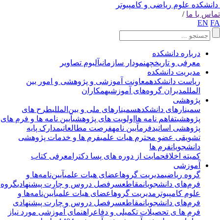
انشکده علوم ریاضی و کامپیوتر
اس با ما
/
EN
F
درباره دانشکده
معرفی و تاریخچه
نمودار سازمانی
آلبوم تصاویر
مدیریت دانشکده
ریاست دانشکده
معاونت آموزشی و پژوهشی و امور بین
الملل
مدیران گروه‌های آموزشی
همکاران
پژوهشی
سمینارهای دانشکده
سمینارهای ملی و بین‌المللی
طرح های
پژوهشی
تفاهم نامه ها
اولویت های پژوهشی
آیین نامه ها و فرم های
پژوهشی اساتید
فرم
آیین نامه
فرصت مطالعاتی
مدارک پایه
تشویقی عضو محترم هیات علمی
فرم ها و خدمات پژوهشی
دانشجویان
فرم ها
کمیته اخلاق
حمایت از دوره های پسا دکترا
معرفی کتاب
آموزشی
گروه ریاضی
مدیریت گروه
اعضای هیات علمی
آیین‌نامه‌ها و
فرم‌های دانشجویان
مقاطع
سرفصل دروس و چارت پیشنهادی
گروه
علوم کامپیوتر
مدیریت گروه
اعضای هیات علمی
آیین‌نامه‌ها و
فرم‌های دانشجویان
مقاطع
سرفصل دروس و چارت پیشنهادی
فرم ها ی تحصیلات تکمیلی و دفاع
راهنمای آموزشی مورد نیاز