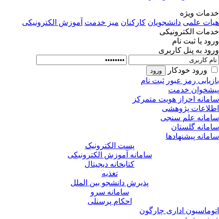
مات ویژه
ات علمی
دانشجویان
کارکنان
میز خدمت
آموزش الکترونیکی
مات الکترونیکی
ود یا ثبت نام
ود به پنل کاربری
ورود خودکار
زیابی رمز عبور
ثبت نام
شخوان خدمت
مانه احراز هویت متمرکز
لاعات پژوهشی
مانه علم سنجی
مانه گلستان
مانه پیشنهادها
پست الکترونیک
سامانه آموزش الکترونیکی
کتابخانه دیجیتال
تغذیه
پذیرش دانشجو بین الملل
سامانه سرو
احکام پرسنلی
وماسیون اداری چارگون