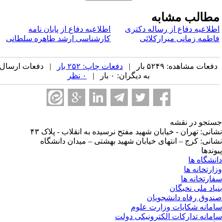
طالب مشابه
طلاعیه دفاع از رساله دکتری
اطلاعیه دفاع از پایان نامه
اطمه زمانی میرارکلائی
کارشناسی ارشد طاهره سلطانی
فعات مشاهده: ۵۲۴۹ بار |
دفعات چاپ: ۲۵۲ بار
| دفعات ارسال
به دیگران: ۰ بار |
۰ نظر
تجو در نقشه
انی: تهران - خیابان شهید مفتح نرسیده به انقلاب - پلاک ۴۳
انی: کرج – انتهای خیابان شهید بهشتی – میدان دانشگاه
وندها
نشگاه ها
ارتخانه ها
ارتخانه ها
یاد ملی نخبگان
دوق رفاه دانشجویان
مانه شکایات وزارت علوم
مانه تدارکات الکترونیکی دولت