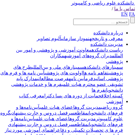
انشکده علوم ریاضی و کامپیوتر
اس با ما
/
EN
F
درباره دانشکده
معرفی و تاریخچه
نمودار سازمانی
آلبوم تصاویر
مدیریت دانشکده
ریاست دانشکده
معاونت آموزشی و پژوهشی و امور بین
الملل
مدیران گروه‌های آموزشی
همکاران
پژوهشی
سمینارهای دانشکده
سمینارهای ملی و بین‌المللی
طرح های
پژوهشی
تفاهم نامه ها
اولویت های پژوهشی
آیین نامه ها و فرم های
پژوهشی اساتید
فرم
آیین نامه
فرصت مطالعاتی
مدارک پایه
تشویقی عضو محترم هیات علمی
فرم ها و خدمات پژوهشی
دانشجویان
فرم ها
کمیته اخلاق
حمایت از دوره های پسا دکترا
معرفی کتاب
آموزشی
گروه ریاضی
مدیریت گروه
اعضای هیات علمی
آیین‌نامه‌ها و
فرم‌های دانشجویان
مقاطع
سرفصل دروس و چارت پیشنهادی
گروه
علوم کامپیوتر
مدیریت گروه
اعضای هیات علمی
آیین‌نامه‌ها و
فرم‌های دانشجویان
مقاطع
سرفصل دروس و چارت پیشنهادی
فرم ها ی تحصیلات تکمیلی و دفاع
راهنمای آموزشی مورد نیاز