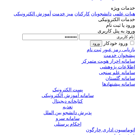
مات ویژه
ات علمی
دانشجویان
کارکنان
میز خدمت
آموزش الکترونیکی
مات الکترونیکی
ود یا ثبت نام
ود به پنل کاربری
ورود خودکار
زیابی رمز عبور
ثبت نام
شخوان خدمت
مانه احراز هویت متمرکز
لاعات پژوهشی
مانه علم سنجی
مانه گلستان
مانه پیشنهادها
پست الکترونیک
سامانه آموزش الکترونیکی
کتابخانه دیجیتال
تغذیه
پذیرش دانشجو بین الملل
سامانه سرو
احکام پرسنلی
وماسیون اداری چارگون