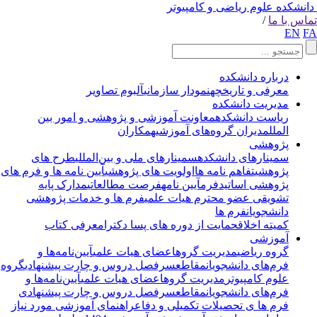
انشکده علوم ریاضی و کامپیوتر
اس با ما
/
EN
F
درباره دانشکده
معرفی و تاریخچه
نمودار سازمانی
آلبوم تصاویر
مدیریت دانشکده
ریاست دانشکده
معاونت آموزشی و پژوهشی و امور بین
الملل
مدیران گروه‌های آموزشی
همکاران
پژوهشی
سمینارهای دانشکده
سمینارهای ملی و بین‌المللی
طرح های
پژوهشی
تفاهم نامه ها
اولویت های پژوهشی
آیین نامه ها و فرم های
پژوهشی اساتید
فرم
آیین نامه
فرصت مطالعاتی
مدارک پایه
تشویقی عضو محترم هیات علمی
فرم ها و خدمات پژوهشی
دانشجویان
فرم ها
کمیته اخلاق
حمایت از دوره های پسا دکترا
معرفی کتاب
آموزشی
گروه ریاضی
مدیریت گروه
اعضای هیات علمی
آیین‌نامه‌ها و
فرم‌های دانشجویان
مقاطع
سرفصل دروس و چارت پیشنهادی
گروه
علوم کامپیوتر
مدیریت گروه
اعضای هیات علمی
آیین‌نامه‌ها و
فرم‌های دانشجویان
مقاطع
سرفصل دروس و چارت پیشنهادی
فرم ها ی تحصیلات تکمیلی و دفاع
راهنمای آموزشی مورد نیاز