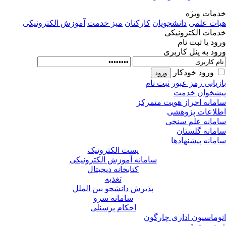
مات ویژه
ات علمی
دانشجویان
کارکنان
میز خدمت
آموزش الکترونیکی
مات الکترونیکی
ود یا ثبت نام
ود به پنل کاربری
ورود خودکار
زیابی رمز عبور
ثبت نام
شخوان خدمت
مانه احراز هویت متمرکز
لاعات پژوهشی
مانه علم سنجی
مانه گلستان
مانه پیشنهادها
پست الکترونیک
سامانه آموزش الکترونیکی
کتابخانه دیجیتال
تغذیه
پذیرش دانشجو بین الملل
سامانه سرو
احکام پرسنلی
وماسیون اداری چارگون