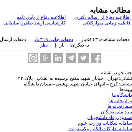
طالب مشابه
طلاعیه دفاع از رساله دکتری
اطلاعیه دفاع از پایان نامه
اطمه زمانی میرارکلائی
کارشناسی ارشد طاهره سلطانی
فعات مشاهده: ۵۴۴۳ بار |
دفعات چاپ: ۳۱۹ بار
| دفعات ارسال
به دیگران: ۰ بار |
۰ نظر
تجو در نقشه
انی: تهران - خیابان شهید مفتح نرسیده به انقلاب - پلاک ۴۳
انی: کرج – انتهای خیابان شهید بهشتی – میدان دانشگاه
وندها
نشگاه ها
ارتخانه ها
ارتخانه ها
یاد ملی نخبگان
دوق رفاه دانشجویان
مانه شکایات وزارت علوم
مانه تدارکات الکترونیکی دولت