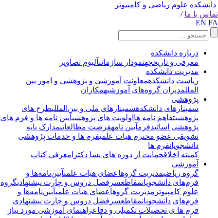
انشکده علوم ریاضی و کامپیوتر
اس با ما
/
EN
F
درباره دانشکده
معرفی و تاریخچه
نمودار سازمانی
آلبوم تصاویر
مدیریت دانشکده
ریاست دانشکده
معاونت آموزشی و پژوهشی و امور بین
الملل
مدیران گروه‌های آموزشی
همکاران
پژوهشی
سمینارهای دانشکده
سمینارهای ملی و بین‌المللی
طرح های
پژوهشی
تفاهم نامه ها
اولویت های پژوهشی
آیین نامه ها و فرم های
پژوهشی اساتید
فرم
آیین نامه
فرصت مطالعاتی
مدارک پایه
تشویقی عضو محترم هیات علمی
فرم ها و خدمات پژوهشی
دانشجویان
فرم ها
کمیته اخلاق
حمایت از دوره های پسا دکترا
معرفی کتاب
آموزشی
گروه ریاضی
مدیریت گروه
اعضای هیات علمی
آیین‌نامه‌ها و
فرم‌های دانشجویان
مقاطع
سرفصل دروس و چارت پیشنهادی
گروه
علوم کامپیوتر
مدیریت گروه
اعضای هیات علمی
آیین‌نامه‌ها و
فرم‌های دانشجویان
مقاطع
سرفصل دروس و چارت پیشنهادی
فرم ها ی تحصیلات تکمیلی و دفاع
راهنمای آموزشی مورد نیاز