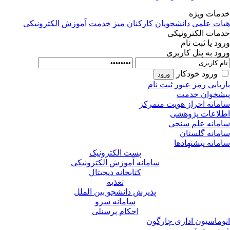
مات ویژه
ات علمی
دانشجویان
کارکنان
میز خدمت
آموزش الکترونیکی
مات الکترونیکی
ود یا ثبت نام
ود به پنل کاربری
ورود خودکار
زیابی رمز عبور
ثبت نام
شخوان خدمت
مانه احراز هویت متمرکز
لاعات پژوهشی
مانه علم سنجی
مانه گلستان
مانه پیشنهادها
پست الکترونیک
سامانه آموزش الکترونیکی
کتابخانه دیجیتال
تغذیه
پذیرش دانشجو بین الملل
سامانه سرو
احکام پرسنلی
وماسیون اداری چارگون