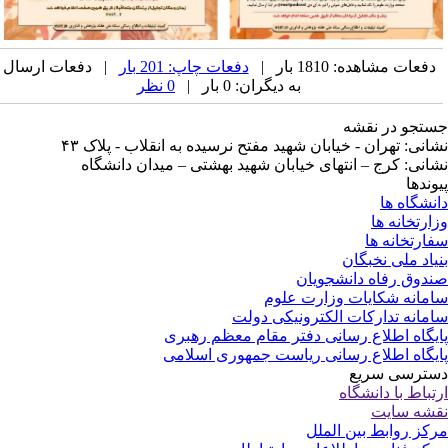
دفعات مشاهده: 1810 بار |
دفعات چاپ: 201 بار
| دفعات ارسال
به دیگران: 0 بار |
0 نظر
تجو در نقشه
انی: تهران - خیابان شهید مفتح نرسیده به انقلاب - پلاک ۴۳
انی: کرج – انتهای خیابان شهید بهشتی – میدان دانشگاه
وندها
نشگاه ها
ارتخانه ها
ارتخانه ها
یاد ملی نخبگان
دوق رفاه دانشجویان
مانه شکایات وزارت علوم
مانه تدارکات الکترونیکی دولت
یگاه اطلاع رسانی دفتر مقام معظم رهبری
یگاه اطلاع رسانی ریاست جمهوری اسلامی
ترسی سریع
تباط با دانشگاه
شه سایت
کز روابط بین الملل