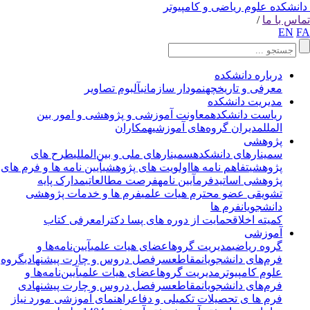
انشکده علوم ریاضی و کامپیوتر
اس با ما
/
EN
F
درباره دانشکده
معرفی و تاریخچه
نمودار سازمانی
آلبوم تصاویر
مدیریت دانشکده
ریاست دانشکده
معاونت آموزشی و پژوهشی و امور بین
الملل
مدیران گروه‌های آموزشی
همکاران
پژوهشی
سمینارهای دانشکده
سمینارهای ملی و بین‌المللی
طرح های
پژوهشی
تفاهم نامه ها
اولویت های پژوهشی
آیین نامه ها و فرم های
پژوهشی اساتید
فرم
آیین نامه
فرصت مطالعاتی
مدارک پایه
تشویقی عضو محترم هیات علمی
فرم ها و خدمات پژوهشی
دانشجویان
فرم ها
کمیته اخلاق
حمایت از دوره های پسا دکترا
معرفی کتاب
آموزشی
گروه ریاضی
مدیریت گروه
اعضای هیات علمی
آیین‌نامه‌ها و
فرم‌های دانشجویان
مقاطع
سرفصل دروس و چارت پیشنهادی
گروه
علوم کامپیوتر
مدیریت گروه
اعضای هیات علمی
آیین‌نامه‌ها و
فرم‌های دانشجویان
مقاطع
سرفصل دروس و چارت پیشنهادی
فرم ها ی تحصیلات تکمیلی و دفاع
راهنمای آموزشی مورد نیاز