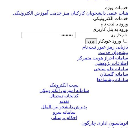
مات ویژه
ات علمی
دانشجویان
کارکنان
میز خدمت
آموزش الکترونیکی
مات الکترونیکی
ود یا ثبت نام
ود به پنل کاربری
ورود خودکار
زیابی رمز عبور
ثبت نام
شخوان خدمت
مانه احراز هویت متمرکز
لاعات پژوهشی
مانه علم سنجی
مانه گلستان
مانه پیشنهادها
پست الکترونیک
سامانه آموزش الکترونیکی
کتابخانه دیجیتال
تغذیه
پذیرش دانشجو بین الملل
سامانه سرو
احکام پرسنلی
وماسیون اداری چارگون